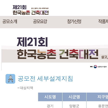
공모전 세부설계지침
• 대상지역
시도명
시군명
지구
경기
양평군
용문