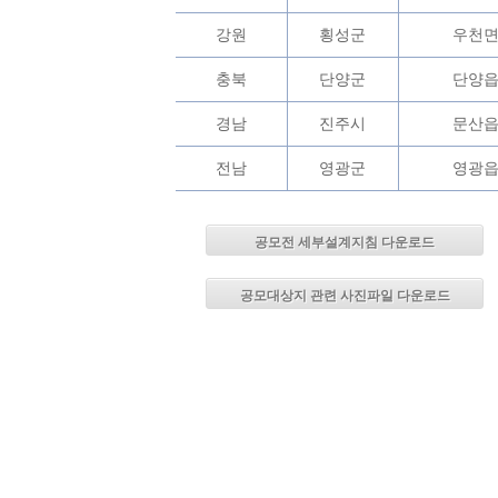
강원
횡성군
우천
충북
단양군
단양
경남
진주시
문산
전남
영광군
영광
공모전 세부설계지침 다운로드
공모대상지 관련 사진파일 다운로드